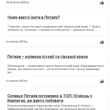
20 жовтня 2020 р.
Чому варто їхати в Путилу?
7 причин, через які варто відвідати цей гуцульський край: 1. Краса
тутешніх гір, полонин і стрімких потоків-річок – ідеальне місце...
6 серпня 2019 р.
Путила – колиска історії та гірської краси
Путильщина – незвичайної краси Карпатський край. Відвідавши його,
перше, що кинеться в око – це вічнозелені ліси, гірські краєвиди,
до...
6 серпня 2019 р.
Селище Путила потрапило в ТОП-10 місць у
Карпатах, де варто побувати
Путила розташована південному сході Чернівецької області –
наймальовничішій частині Буковини. Це ідеальне місце як для