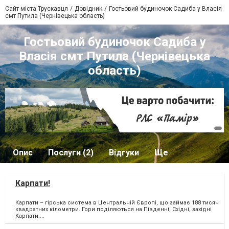
Сайт міста Трускавця
Довідник
Гостьовий будиночок Садиба у Власія
смт Путила (Чернівецька область)
Гостьовий будиночок Садиба у
Власія смт Путила (Чернівецька
область)
Опис
Послуги (2)
Відгуки
Ще
Карпати!
Карпати – гірська система в Центральній Європі, що займає 188 тисяч
квадратних кілометри. Гори поділяються на Південні, Східні, західні
Карпати....